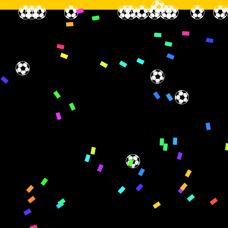
⚽
⚽
⚽
⚽
⚽
⚽
⚽
⚽
⚽
⚽
⚽
⚽
⚽
⚽
⚽
⚽