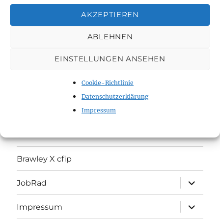
AKZEPTIEREN
ABLEHNEN
Start
EINSTELLUNGEN ANSEHEN
Über uns
Cookie-Richtlinie
Dienstleistungen
Datenschutzerklärung
Hotel
Impressum
Swim
Brawley X cfip
Unterme
JobRad
öffnen
Unterme
Impressum
öffnen