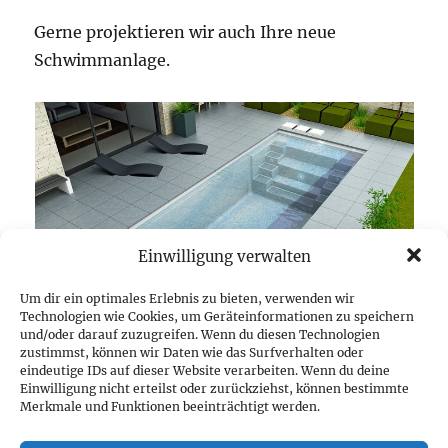
Gerne projektieren wir auch Ihre neue
Schwimmanlage.
Einwilligung verwalten
Um dir ein optimales Erlebnis zu bieten, verwenden wir
Technologien wie Cookies, um Geräteinformationen zu speichern
und/oder darauf zuzugreifen. Wenn du diesen Technologien
zustimmst, können wir Daten wie das Surfverhalten oder
Ebenfalls betreuen wir auch gerne Ihre
eindeutige IDs auf dieser Website verarbeiten. Wenn du deine
Einwilligung nicht erteilst oder zurückziehst, können bestimmte
Bestandsanlage mit der Lieferung von Zubehör,
Merkmale und Funktionen beeinträchtigt werden.
Pool-Chemie, Dosieranlagen, Wasseranalysen,